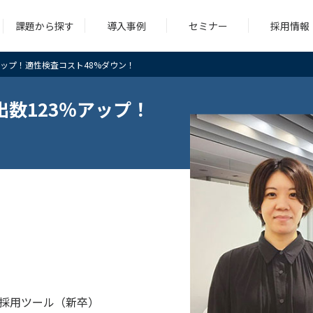
課題から探す
導入事例
セミナー
採用情報
アップ！適性検査コスト48%ダウン！
シング
コンサルティング
求人広告
ツール
数123％アップ！
シング
コンサルティング
求人広告
ツール
、採用ツール（新卒）