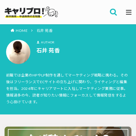
採用全般
カテゴリー
労務・組織
HOME
石井 苑香
タグ
AUTHOR
採用代行・アウトソーシング（RPO）
インターンシップ
石井 苑香
セミナー情報
就職サイト
転職サイト
ダイレクトリクルーティング
採用管理システム（ATS）
採用ノウハウ
採用ツール
メルマガ登録
採用計画
前職では企業のHPやLP制作を通してマーケティング戦略に携わる。その
後はフリーランスでECサイトの立ち上げに関わり、ライティングと編集
母集団の形成確保
エンジニア採用
を担当。2024年にキャリアマートに入社しマーケティング業務に従事。
採用イベント・合説
面接・選考
内定フォロー
情報過多の今、読者が知りたい情報にフォーカスして情報発信をするよ
資料ダウンロード
う心掛けています。
内定辞退
内定式
会社説明会
選考辞退
採用コンサルティング
採用動向
Iターン・Uターン
適性検査
新人研修
リファラル採用
お問い合わせ
新卒・人材紹介
早期離職
グローバル採用