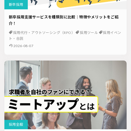
ソーシャルリクルーティング
入社式
AI・RPA
新卒採用
新卒採用支援サービスを種類別に比較｜特徴やメリットをご紹
検索
介！
採用代行・アウトソーシング（RPO）
採用ツール
採用イベン
ト・合説
2026-08-07
採用全般