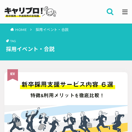
採用全般
カテゴリー
労務・組織
HOME
採用イベント・合説
タグ
TAG
採用代行・アウトソーシング（RPO）
インターンシップ
採用イベント・合説
セミナー情報
就職サイト
転職サイト
ダイレクトリクルーティング
採用管理システム（ATS）
採用ノウハウ
採用ツール
メルマガ登録
採用計画
母集団の形成確保
エンジニア採用
採用イベント・合説
面接・選考
内定フォロー
資料ダウンロード
内定辞退
内定式
会社説明会
選考辞退
採用コンサルティング
採用動向
Iターン・Uターン
適性検査
新人研修
リファラル採用
お問い合わせ
新卒・人材紹介
早期離職
グローバル採用