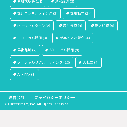
会社説明会
(11)
選考辞退
(3)
採用コンサルティング
(3)
採用動向
(24)
Iターン・Uターン
(2)
適性検査
(1)
新人研修
(5)
リファラル採用
(3)
新卒・人材紹介
(4)
早期離職
(7)
グローバル採用
(3)
ソーシャルリクルーティング
(10)
入社式
(4)
AI・RPA
(3)
運営会社
プライバシーポリシー
© Career Mart, Inc. All Rights Reserved.