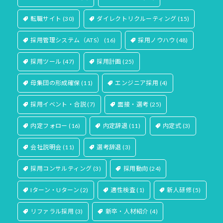
転職サイト
(30)
ダイレクトリクルーティング
(15)
採用管理システム（ATS）
(16)
採用ノウハウ
(48)
採用ツール
(47)
採用計画
(25)
母集団の形成確保
(11)
エンジニア採用
(4)
採用イベント・合説
(7)
面接・選考
(25)
内定フォロー
(16)
内定辞退
(11)
内定式
(3)
会社説明会
(11)
選考辞退
(3)
採用コンサルティング
(3)
採用動向
(24)
Iターン・Uターン
(2)
適性検査
(1)
新人研修
(5)
リファラル採用
(3)
新卒・人材紹介
(4)