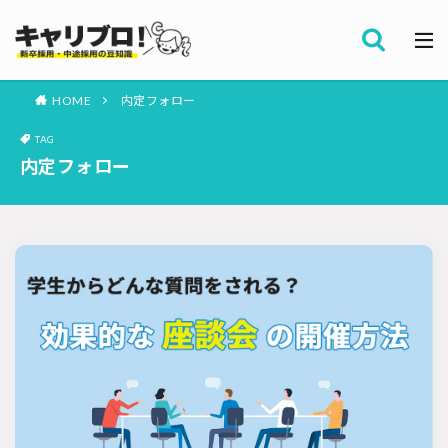
採用全般
カテゴリー
労務・組織
HOME
内定フォロー
タグ
TAG
採用代行・アウトソーシング（RPO）
インターンシップ
内定フォロー
セミナー情報
就職サイト
転職サイト
ダイレクトリクルーティング
採用管理システム（ATS）
採用ノウハウ
採用ツール
メルマガ登録
採用計画
母集団の形成確保
エンジニア採用
採用イベント・合説
面接・選考
内定フォロー
資料ダウンロード
内定辞退
内定式
会社説明会
選考辞退
採用コンサルティング
採用動向
Iターン・Uターン
適性検査
新人研修
リファラル採用
お問い合わせ
新卒・人材紹介
早期離職
グローバル採用