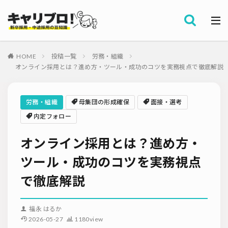
メルマガ登録
カテゴリー
資料ダウンロード
HOME
投稿一覧
労務・組織
タグ
オンライン採用とは？進め方・ツール・成功のコツを実務視点で徹底解説
採用代行・アウトソーシング（RPO）
インターンシップ
お問い合わせ
就職サイト
転職サイト
労務・組織
母集団の形成確保
面接・選考
ダイレクトリクルーティング
採用管理システム（ATS）
内定フォロー
採用ノウハウ
採用ツール
採用計画
オンライン採用とは？進め方・
母集団の形成確保
エンジニア採用
採用イベント・合説
面接・選考
内定フォロー
ツール・成功のコツを実務視点
内定辞退
内定式
会社説明会
選考辞退
で徹底解説
採用コンサルティング
採用動向
Iターン・Uターン
適性検査
新人研修
リファラル採用
福永 はるか
新卒・人材紹介
早期離職
グローバル採用
2026-05-27
1180view