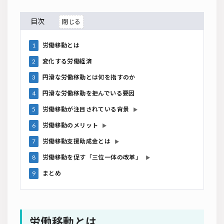
目次
1
労働移動とは
2
変化する労働経済
3
円滑な労働移動とは何を指すのか
4
円滑な労働移動を拒んでいる要因
5
労働移動が注目されている背景
▶
6
労働移動のメリット
▶
7
労働移動支援助成金とは
▶
8
労働移動を促す「三位一体の改革」
▶
9
まとめ
労働移動とは