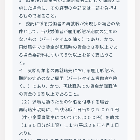
b 職業紹介事業者が支給対象者に対して訓練を実
施した場合に、その経費の全部又は一部を負担す
るものであること。
c 委託に係る労働者の再就職が実現した場合の条
件として、当該労働者が雇用形態が期間の定めの
ないもの（パートタイムを除く）であり、かつ、
再就職先での賃金が離職時の賃金の８割以上であ
る場合委託料について５％以上を多く支払うこ
と。
イ 支給対象者の再就職先における雇用形態が、
期間の定めのない雇用（パートタイム労働者を除
く。）であり、かつ、再就職先での賃金が離職時
の賃金の８割以上であること。
（２）求職活動のための休暇を付与する場合
再就職実現時に、当該休暇１日当たり５,０００円
（中小企業事業主については８,０００円）を助成
（１８０日分が上限）します(平成２８年４月１日
より)。