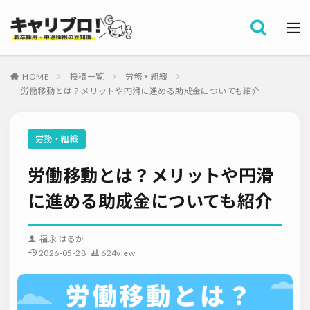
採用全般
カテゴリー
労務・組織
HOME
投稿一覧
労務・組織
タグ
労働移動とは？メリットや円滑に進める助成金についても紹介
採用代行・アウトソーシング（RPO）
インターンシップ
セミナー情報
就職サイト
転職サイト
労務・組織
ダイレクトリクルーティング
採用管理システム（ATS）
労働移動とは？メリットや円滑
採用ノウハウ
採用ツール
メルマガ登録
採用計画
母集団の形成確保
エンジニア採用
に進める助成金についても紹介
採用イベント・合説
面接・選考
内定フォロー
資料ダウンロード
内定辞退
内定式
会社説明会
選考辞退
福永 はるか
2026-05-28
624view
採用コンサルティング
採用動向
Iターン・Uターン
適性検査
新人研修
リファラル採用
お問い合わせ
新卒・人材紹介
早期離職
グローバル採用