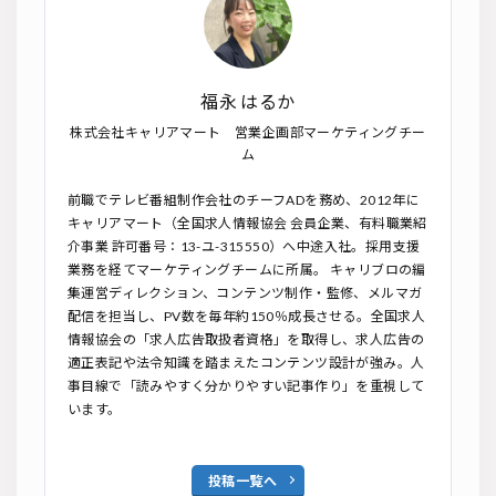
福永 はるか
株式会社キャリアマート 営業企画部マーケティングチー
ム
前職でテレビ番組制作会社のチーフADを務め、2012年に
キャリアマート（全国求人情報協会 会員企業、有料職業紹
介事業 許可番号：13-ユ-315550）へ中途入社。採用支援
業務を経てマーケティングチームに所属。 キャリブロの編
集運営ディレクション、コンテンツ制作・監修、メルマガ
配信を担当し、PV数を毎年約150％成長させる。全国求人
情報協会の「求人広告取扱者資格」を取得し、求人広告の
適正表記や法令知識を踏まえたコンテンツ設計が強み。人
事目線で「読みやすく分かりやすい記事作り」を重視して
います。
投稿一覧へ