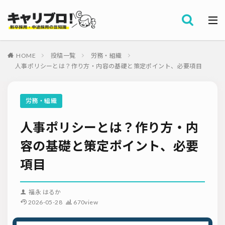
採用全般
カテゴリー
労務・組織
HOME
投稿一覧
労務・組織
タグ
人事ポリシーとは？作り方・内容の基礎と策定ポイント、必要項目
採用代行・アウトソーシング（RPO）
インターンシップ
セミナー情報
就職サイト
転職サイト
労務・組織
ダイレクトリクルーティング
採用管理システム（ATS）
人事ポリシーとは？作り方・内
採用ノウハウ
採用ツール
メルマガ登録
採用計画
母集団の形成確保
エンジニア採用
容の基礎と策定ポイント、必要
採用イベント・合説
面接・選考
内定フォロー
項目
資料ダウンロード
内定辞退
内定式
会社説明会
選考辞退
採用コンサルティング
採用動向
Iターン・Uターン
福永 はるか
適性検査
新人研修
リファラル採用
2026-05-28
670view
お問い合わせ
新卒・人材紹介
早期離職
グローバル採用