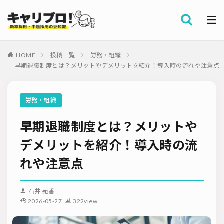
採用全般
カテゴリー
労務・組織
HOME
投稿一覧
労務・組織
タグ
早期退職制度とは？メリットやデメリットを紹介！導入時の流れや注意点
採用代行・アウトソーシング（RPO）
インターンシップ
セミナー情報
就職サイト
転職サイト
労務・組織
ダイレクトリクルーティング
採用管理システム（ATS）
早期退職制度とは？メリットや
採用ノウハウ
採用ツール
メルマガ登録
採用計画
母集団の形成確保
エンジニア採用
デメリットを紹介！導入時の流
採用イベント・合説
面接・選考
内定フォロー
れや注意点
資料ダウンロード
内定辞退
内定式
会社説明会
選考辞退
採用コンサルティング
採用動向
Iターン・Uターン
石井 苑香
適性検査
新人研修
リファラル採用
2026-05-27
322view
お問い合わせ
新卒・人材紹介
早期離職
グローバル採用