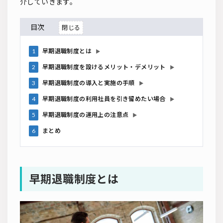
介していきます。
目次
1
早期退職制度とは
▶
2
早期退職制度を設けるメリット・デメリット
▶
3
早期退職制度の導入と実施の手順
▶
4
早期退職制度の利用社員を引き留めたい場合
▶
5
早期退職制度の運用上の注意点
▶
6
まとめ
早期退職制度とは