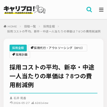
採用全般
カテゴリー
労務・組織
HOME
投稿一覧
採用全般
タグ
採用コストの平均、新卒・中途一人当たりの単価は？8つの費用削減例
採用代行・アウトソーシング（RPO）
インターンシップ
セミナー情報
就職サイト
転職サイト
採用全般
採用代行・アウトソーシング（RPO）
ダイレクトリクルーティング
採用管理システム（ATS）
採用計画
採用ノウハウ
採用ツール
メルマガ登録
採用計画
採用コストの平均、新卒・中途
母集団の形成確保
エンジニア採用
採用イベント・合説
面接・選考
内定フォロー
一人当たりの単価は？8つの費
資料ダウンロード
内定辞退
内定式
会社説明会
選考辞退
用削減例
採用コンサルティング
採用動向
Iターン・Uターン
適性検査
新人研修
リファラル採用
石井 苑香
お問い合わせ
新卒・人材紹介
早期離職
グローバル採用
2026-05-27
6261view