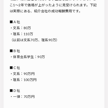
こ1～2年で価格が上がったように見受けられます。下記
は実際にある、紹介会社の成功報酬費用です。
■Ａ社
・文系：80万
・理系：110万
（以前は文系70万、理系90万）
■Ｂ社
・体育会系学生：90万
■Ｃ社
・文系：90万円
・理系：100万円
■Ｄ社
・一律：70万円