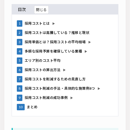
目次
1
採用コストとは
▶
2
採用コストは高騰している？推移と現状
3
採用単価とは？採用コストの平均相場
▶
4
多額な採用予算を確保している業種
▶
5
エリア別のコスト平均
6
採用コストの算出方法
▶
7
採用コストを削減するための見直し方
8
採用コスト削減の手法・具体的な施策例8つ
▶
9
採用コスト削減の成功事例
▶
10
まとめ