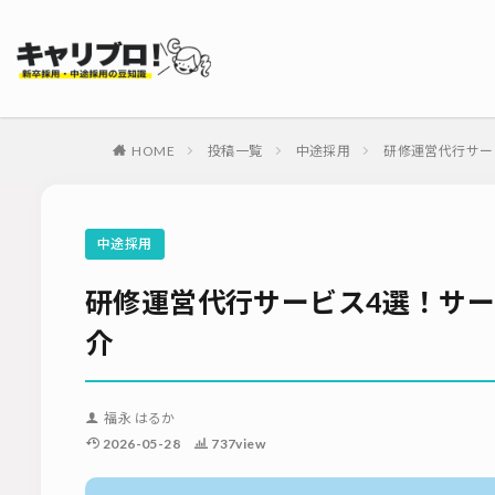
タグ
採用代行・アウト
ダイレクトリクル
HOME
投稿一覧
中途採用
研修運営代行サー
母集団の形成確保
内定式
会社
適性検査
新
中途採用
ソーシャルリクル
研修運営代行サービス4選！サ
介
福永 はるか
2026-05-28
737view