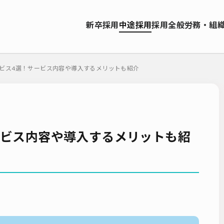
資料ダウンロード
新卒採用
中途採用
採用全般
労務・組
ソーシング（RPO）
インターンシップ
就職サイト
転職サイト
お問い合わせ
ーティング
採用管理システム（ATS）
採用ノウハウ
採用ツール
ビス4選！サービス内容や導入するメリットも紹介
エンジニア採用
採用イベント・合説
面接・選考
内定フ
説明会
選考辞退
採用コンサルティング
採用動向
Iターン
人研修
リファラル採用
新卒・人材紹介
早期離職
グローバ
ーティング
入社式
AI・RPA
ービス内容や導入するメリットも紹
検索