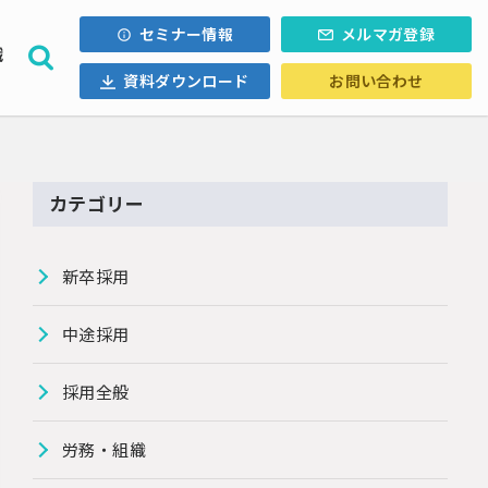
セミナー情報
メルマガ登録
織
資料ダウンロード
お問い合わせ
採用計画
ォロー
内定辞退
・Uターン
カテゴリー
ル採用
新卒採用
中途採用
採用全般
労務・組織