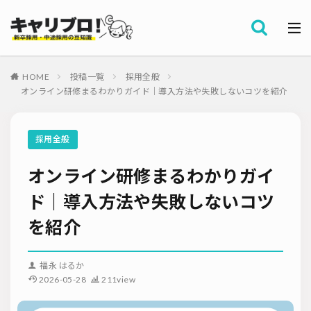
採用全般
カテゴリー
労務・組織
HOME
投稿一覧
採用全般
タグ
オンライン研修まるわかりガイド｜導入方法や失敗しないコツを紹介
採用代行・アウトソーシング（RPO）
インターンシップ
セミナー情報
就職サイト
転職サイト
採用全般
ダイレクトリクルーティング
採用管理システム（ATS）
オンライン研修まるわかりガイ
採用ノウハウ
採用ツール
メルマガ登録
採用計画
母集団の形成確保
エンジニア採用
ド｜導入方法や失敗しないコツ
採用イベント・合説
面接・選考
内定フォロー
を紹介
資料ダウンロード
内定辞退
内定式
会社説明会
選考辞退
採用コンサルティング
採用動向
Iターン・Uターン
福永 はるか
適性検査
新人研修
リファラル採用
2026-05-28
211view
お問い合わせ
新卒・人材紹介
早期離職
グローバル採用