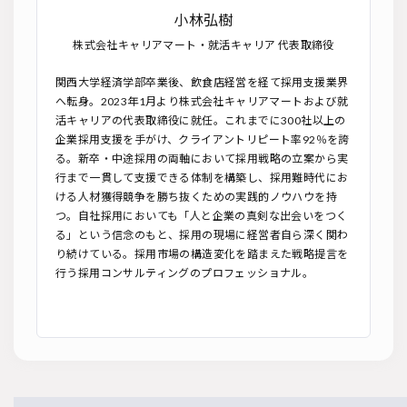
小林弘樹
株式会社キャリアマート・就活キャリア 代表取締役
関西大学経済学部卒業後、飲食店経営を経て採用支援業界
へ転身。2023年1月より株式会社キャリアマートおよび就
活キャリアの代表取締役に就任。これまでに300社以上の
企業採用支援を手がけ、クライアントリピート率92％を誇
る。新卒・中途採用の両軸において採用戦略の立案から実
行まで一貫して支援できる体制を構築し、採用難時代にお
ける人材獲得競争を勝ち抜くための実践的ノウハウを持
つ。自社採用においても「人と企業の真剣な出会いをつく
る」という信念のもと、採用の現場に経営者自ら深く関わ
り続けている。採用市場の構造変化を踏まえた戦略提言を
行う採用コンサルティングのプロフェッショナル。