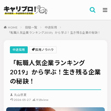
採用全般
カテゴリー
労務・組織
HOME
投稿一覧
中途採用
タグ
「転職人気企業ランキング2019」から学ぶ！生き残る企業の秘訣！
採用代行・アウトソーシング（RPO）
インターンシップ
セミナー情報
就職サイト
転職サイト
中途採用
採用ノウハウ
ダイレクトリクルーティング
採用管理システム（ATS）
「転職人気企業ランキング
採用ノウハウ
採用ツール
メルマガ登録
採用計画
母集団の形成確保
エンジニア採用
2019」から学ぶ！生き残る企業
採用イベント・合説
面接・選考
内定フォロー
の秘訣！
資料ダウンロード
内定辞退
内定式
会社説明会
選考辞退
採用コンサルティング
採用動向
Iターン・Uターン
丸山悠夏
適性検査
新人研修
リファラル採用
2026-05-27
918view
お問い合わせ
新卒・人材紹介
早期離職
グローバル採用