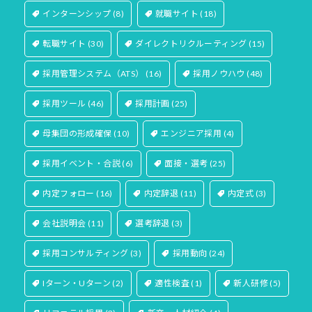
インターンシップ
(8)
就職サイト
(18)
転職サイト
(30)
ダイレクトリクルーティング
(15)
採用管理システム（ATS）
(16)
採用ノウハウ
(48)
採用ツール
(46)
採用計画
(25)
母集団の形成確保
(10)
エンジニア採用
(4)
採用イベント・合説
(6)
面接・選考
(25)
内定フォロー
(16)
内定辞退
(11)
内定式
(3)
会社説明会
(11)
選考辞退
(3)
採用コンサルティング
(3)
採用動向
(24)
Iターン・Uターン
(2)
適性検査
(1)
新人研修
(5)