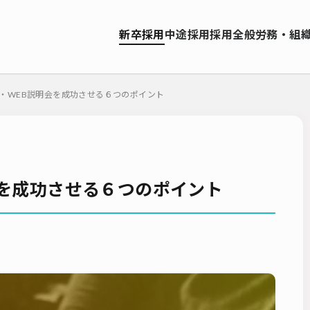
資料ダウンロード
新卒採用
中途採用
採用全般
労務・組
ソーシング（RPO）
インターンシップ
就職サイト
転職サイト
お問い合わせ
ーティング
採用管理システム（ATS）
採用ノウハウ
採用ツール
・WEB説明会を成功させる６つのポイント
エンジニア採用
採用イベント・合説
面接・選考
内定フ
説明会
選考辞退
採用コンサルティング
採用動向
Iターン
人研修
リファラル採用
新卒・人材紹介
早期離職
グローバ
ーティング
入社式
AI・RPA
会を成功させる６つのポイント
検索