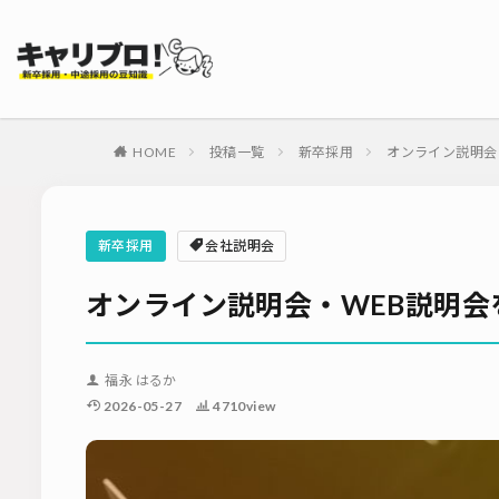
タグ
採用代行・アウト
ダイレクトリクル
HOME
投稿一覧
新卒採用
オンライン説明会
母集団の形成確保
内定式
会社
適性検査
新
新卒採用
会社説明会
ソーシャルリクル
オンライン説明会・WEB説明
福永 はるか
2026-05-27
4710view