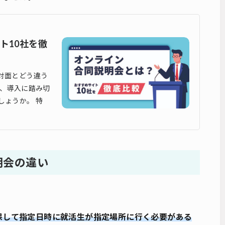
ト10社を徹
対面とどう違う
ら、導入に踏み切
しょうか。 特
明会の違い
保して指定日時に就活生が指定場所に行く必要がある