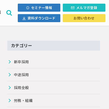
セミナー情報
メルマガ登録
織
資料ダウンロード
お問い合わせ
採用計画
ォロー
内定辞退
・Uターン
カテゴリー
ル採用
新卒採用
中途採用
採用全般
労務・組織