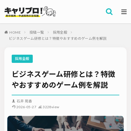
採用全般
カテゴリー
労務・組織
HOME
投稿一覧
採用全般
タグ
ビジネスゲーム研修とは？特徴やおすすめのゲーム例を解説
採用代行・アウトソーシング（RPO）
インターンシップ
セミナー情報
就職サイト
転職サイト
採用全般
ダイレクトリクルーティング
採用管理システム（ATS）
ビジネスゲーム研修とは？特徴
採用ノウハウ
採用ツール
メルマガ登録
採用計画
母集団の形成確保
エンジニア採用
やおすすめのゲーム例を解説
採用イベント・合説
面接・選考
内定フォロー
資料ダウンロード
内定辞退
内定式
会社説明会
選考辞退
石井 苑香
2026-05-27
3228view
採用コンサルティング
採用動向
Iターン・Uターン
適性検査
新人研修
リファラル採用
お問い合わせ
新卒・人材紹介
早期離職
グローバル採用