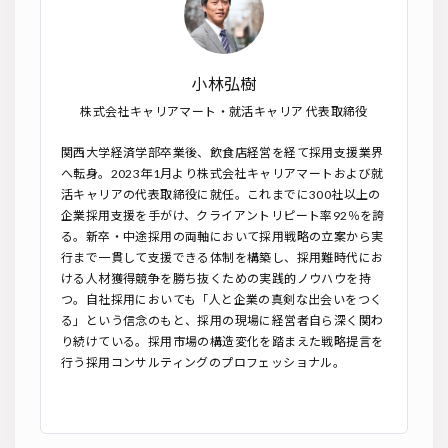
小林弘樹
株式会社キャリアマート・就活キャリア 代表取締役
関西大学経済学部卒業後、飲食店経営を経て採用支援業界
へ転身。2023年1月より株式会社キャリアマートおよび就
活キャリアの代表取締役に就任。これまでに300社以上の
企業採用支援を手がけ、クライアントリピート率92％を誇
る。新卒・中途採用の両軸において採用戦略の立案から実
行まで一貫して支援できる体制を構築し、採用難時代にお
ける人材獲得競争を勝ち抜くための実践的ノウハウを持
つ。自社採用においても「人と企業の真剣な出会いをつく
る」という信念のもと、採用の現場に経営者自ら深く関わ
り続けている。採用市場の構造変化を踏まえた戦略提言を
行う採用コンサルティングのプロフェッショナル。