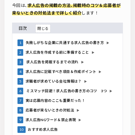
今回は､
求人広告の掲載の方法､掲載時のコツ＆応募者が
来ないときの対処法まで詳しく紹介
します！
目次
1
失敗しがちな企業に共通する求人広告の書き方
▶
2
求人広告を作成する前に準備すること
▶
3
求人広告を掲載するまでの流れ
▶
4
求人広告に記載すべき項目＆作成ポイント
▶
5
求職者が求めている会社情報は？
▶
6
ミスマッチ回避！求人広告の書き方のコツ 3つ
▶
7
実は応募内容のここも重要だった！
8
応募者が来ないときの対処法
▶
9
求人広告NGワード＆禁止表現
▶
10
おすすめ求人広告