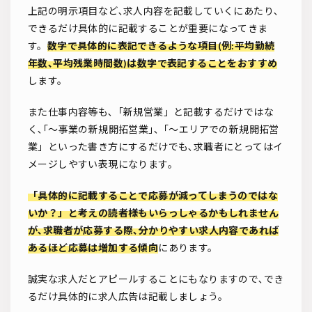
上記の明示項目など､求人内容を記載していくにあたり､
できるだけ具体的に記載することが重要になってきま
す。
数字で具体的に表記できるような項目(例:平均勤続
年数､平均残業時間数)は数字で表記することをおすすめ
します。
また仕事内容等も､「新規営業」と記載するだけではな
く､｢〜事業の新規開拓営業｣､「〜エリアでの新規開拓営
業」といった書き方にするだけでも､求職者にとってはイ
メージしやすい表現になります。
「具体的に記載することで応募が減ってしまうのではな
いか？」と考えの読者様もいらっしゃるかもしれません
が､求職者が応募する際､分かりやすい求人内容であれば
あるほど応募は増加する傾向
にあります。
誠実な求人だとアピールすることにもなりますので､でき
るだけ具体的に求人広告は記載しましょう。