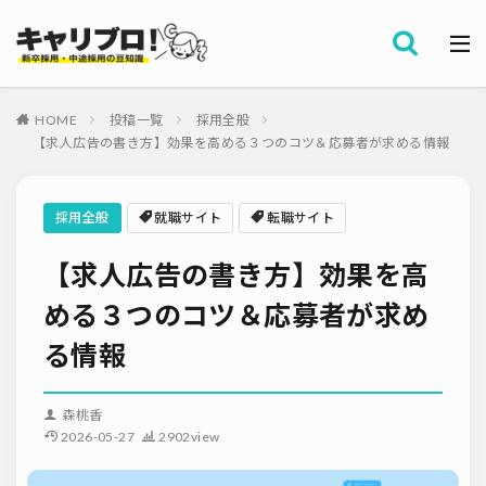
採用全般
カテゴリー
労務・組織
HOME
投稿一覧
採用全般
タグ
【求人広告の書き方】効果を高める３つのコツ＆応募者が求める情報
採用代行・アウトソーシング（RPO）
インターンシップ
セミナー情報
就職サイト
転職サイト
採用全般
就職サイト
転職サイト
ダイレクトリクルーティング
採用管理システム（ATS）
【求人広告の書き方】効果を高
採用ノウハウ
採用ツール
メルマガ登録
採用計画
母集団の形成確保
エンジニア採用
める３つのコツ＆応募者が求め
採用イベント・合説
面接・選考
内定フォロー
る情報
資料ダウンロード
内定辞退
内定式
会社説明会
選考辞退
採用コンサルティング
採用動向
Iターン・Uターン
森桃香
適性検査
新人研修
リファラル採用
2026-05-27
2902view
お問い合わせ
新卒・人材紹介
早期離職
グローバル採用