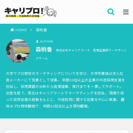
採用全般
カテゴリー
労務・組織
HOME
森桃香
タグ
AUTHOR
採用代行・アウトソーシング（RPO）
インターンシップ
森桃香
セミナー情報
株式会社キャリアマート 営業企画部マーケティン
就職サイト
転職サイト
グチーム
ダイレクトリクルーティング
採用管理システム（ATS）
採用ノウハウ
採用ツール
メルマガ登録
採用計画
大学でプロ野球のマーケティングについてを学び、大学卒業後は求人広
告メーカーにて営業として従事。 年間30社以上の企業の中途採用支援を
母集団の形成確保
エンジニア採用
担当し、採用課題の分析から施策提案、実行までを一貫してサポート。
採用イベント・合説
面接・選考
内定フォロー
出産を経て、現在はキャリアマートでマーケティングを担当。 現場で培
資料ダウンロード
った採用支援の経験をもとに、中途採用に関する記事を中心に執筆。 趣
内定辞退
内定式
会社説明会
選考辞退
味はプロ野球観戦で、年間20試合以上を現地観戦。
採用コンサルティング
採用動向
Iターン・Uターン
適性検査
新人研修
リファラル採用
お問い合わせ
新卒・人材紹介
早期離職
グローバル採用