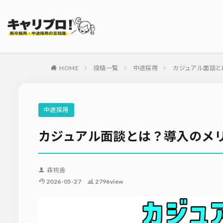
タグ
採用代行・アウト
ダイレクトリクル
HOME
投稿一覧
中途採用
カジュアル面談と
母集団の形成確保
内定式
会社
適性検査
新
中途採用
ソーシャルリクル
カジュアル面談とは？導入のメ
森桃香
2026-05-27
2796view