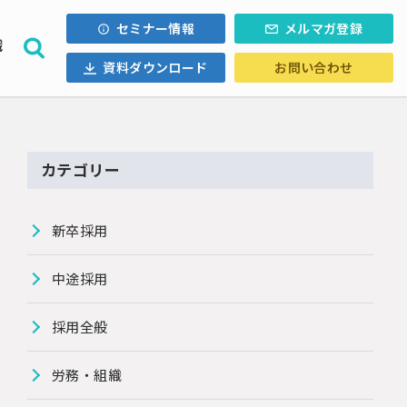
セミナー情報
メルマガ登録
織
資料ダウンロード
お問い合わせ
採用計画
ォロー
内定辞退
・Uターン
カテゴリー
ル採用
新卒採用
中途採用
採用全般
労務・組織