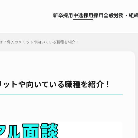
資料ダウンロード
新卒採用
中途採用
採用全般
労務・組
ソーシング（RPO）
インターンシップ
就職サイト
転職サイト
お問い合わせ
ーティング
採用管理システム（ATS）
採用ノウハウ
採用ツール
は？導入のメリットや向いている職種を紹介！
エンジニア採用
採用イベント・合説
面接・選考
内定フ
説明会
選考辞退
採用コンサルティング
採用動向
Iターン
人研修
リファラル採用
新卒・人材紹介
早期離職
グローバ
ーティング
入社式
AI・RPA
リットや向いている職種を紹介！
検索