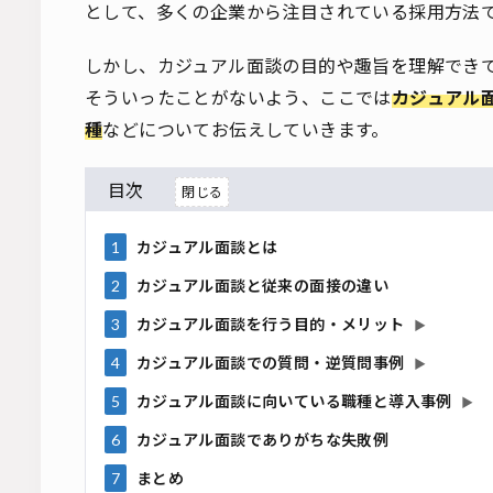
として、多くの企業から注目されている採用方法
しかし、カジュアル面談の目的や趣旨を理解でき
そういったことがないよう、ここでは
カジュアル
種
などについてお伝えしていきます。
目次
1
カジュアル面談とは
2
カジュアル面談と従来の面接の違い
3
カジュアル面談を行う目的・メリット
▶
4
カジュアル面談での質問・逆質問事例
▶
5
カジュアル面談に向いている職種と導入事例
▶
6
カジュアル面談でありがちな失敗例
7
まとめ