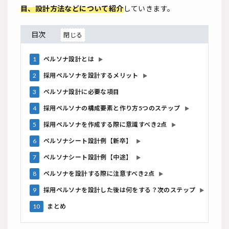
目、設計方法などについて紹介
していきます。
目次
1
ペルソナ設計とは
▶
2
採用ペルソナを設計するメリット
▶
3
ペルソナ設計に必要な項目
4
採用ペルソナの構成要素と作り方5つのステップ
▶
5
採用ペルソナを作成する際に意識すべき2点
▶
6
ペルソナシート設計例【新卒】
▶
7
ペルソナシート設計例【中途】
▶
8
ペルソナを設計する際に注意すべき2点
▶
9
採用ペルソナを設計した後は何をする？次のステップ
▶
10
まとめ