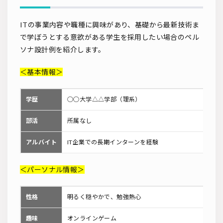
ITの事業内容や職種に興味があり、基礎から最新技術ま
で学ぼうとする意欲がある学生を採用したい場合のペル
ソナ設計例を紹介します。
＜基本情報＞
学歴
○○大学△△学部（理系）
部活
所属なし
アルバイト
IT企業での長期インターンを経験
＜パーソナル情報＞
性格
明るく穏やかで、勉強熱心
趣味
オンラインゲーム