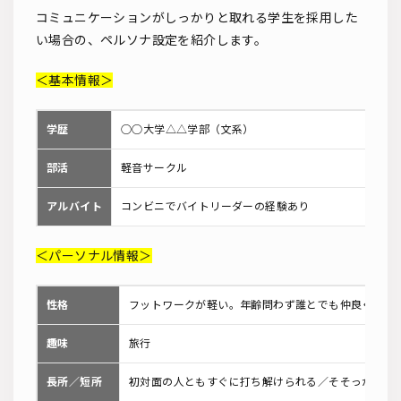
コミュニケーションがしっかりと取れる学生を採用した
い場合の、ペルソナ設定を紹介します。
＜基本情報＞
学歴
○○大学△△学部（文系）
部活
軽音サークル
アルバイト
コンビニでバイトリーダーの経験あり
＜パーソナル情報＞
性格
フットワークが軽い。年齢問わず誰とでも仲良くでき
趣味
旅行
長所／短所
初対面の人ともすぐに打ち解けられる／そそっかしい