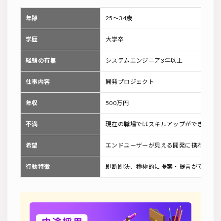
年齢
25～34歳
学歴
大学卒
経験の有無
システムエンジニア3年以上
仕事内容
開発プロジェクト
年収
500万円
不満
現在の職場ではスキルアップができない
希望
エンドユーザーが見える開発に携わりた
行動特徴
即断即決、積極的に提案・提言ができる