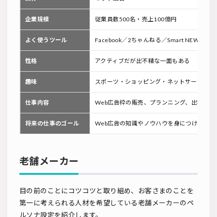
企業規模
従業員数500名・売上100億円
よく使うツール
Facebook／2ちゃんねる／Smart NEWS
性格
アクティブだが出不精な一面もある
趣味
スポーツ・ショッピング・ネットサーフィン
仕事内容
Web広告枠の販売、プランニング、出稿管理
将来の仕事のゴール
Web広告の知識やノウハウを身につけ、We
老舗メーカー
目の前のことにコツコツと取り組め、お客さまのことを
第一に考えられる人材を希望している老舗メーカーのペ
ルソナ設定を紹介します。