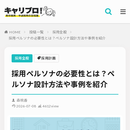
メルマガ登録
カテゴリー
資料ダウンロード
HOME
投稿一覧
採用全般
タグ
採用ペルソナの必要性とは？ペルソナ設計方法や事例を紹介
採用代行・アウトソーシング（RPO）
インターンシップ
お問い合わせ
就職サイト
転職サイト
採用全般
採用計画
ダイレクトリクルーティング
採用管理システム（ATS）
採用ペルソナの必要性とは？ペ
採用ノウハウ
採用ツール
採用計画
母集団の形成確保
エンジニア採用
ルソナ設計方法や事例を紹介
採用イベント・合説
面接・選考
内定フォロー
内定辞退
内定式
会社説明会
選考辞退
森桃香
2026-07-08
4612view
採用コンサルティング
採用動向
Iターン・Uターン
適性検査
新人研修
リファラル採用
新卒・人材紹介
早期離職
グローバル採用