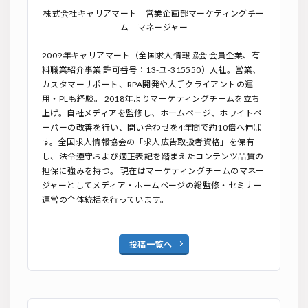
株式会社キャリアマート 営業企画部マーケティングチー
ム マネージャー
2009年キャリアマート（全国求人情報協会 会員企業、有
料職業紹介事業 許可番号：13-ユ-315550）入社。営業、
カスタマーサポート、RPA開発や大手クライアントの運
用・PLも経験。 2018年よりマーケティングチームを立ち
上げ。自社メディアを監修し、ホームページ、ホワイトペ
ーパーの改善を行い、問い合わせを4年間で約10︎倍へ伸ば
す。全国求人情報協会の「求人広告取扱者資格」を保有
し、法令遵守および適正表記を踏まえたコンテンツ品質の
担保に強みを持つ。 現在はマーケティングチームのマネー
ジャーとしてメディア・ホームページの総監修・セミナー
運営の全体統括を行っています。
投稿一覧へ