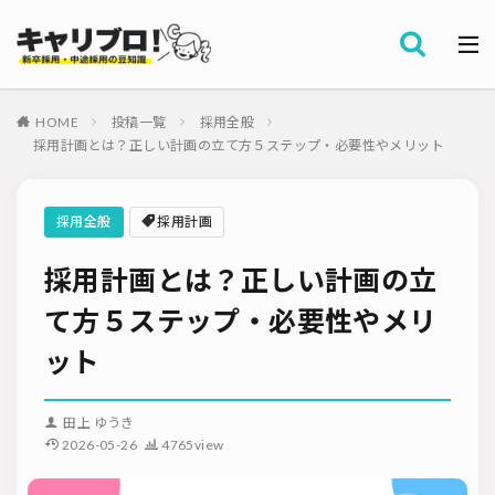
採用全般
カテゴリー
労務・組織
HOME
投稿一覧
採用全般
タグ
採用計画とは？正しい計画の立て方５ステップ・必要性やメリット
採用代行・アウトソーシング（RPO）
インターンシップ
セミナー情報
就職サイト
転職サイト
採用全般
採用計画
ダイレクトリクルーティング
採用管理システム（ATS）
採用計画とは？正しい計画の立
採用ノウハウ
採用ツール
メルマガ登録
採用計画
母集団の形成確保
エンジニア採用
て方５ステップ・必要性やメリ
採用イベント・合説
面接・選考
内定フォロー
ット
資料ダウンロード
内定辞退
内定式
会社説明会
選考辞退
採用コンサルティング
採用動向
Iターン・Uターン
田上 ゆうき
適性検査
新人研修
リファラル採用
2026-05-26
4765view
お問い合わせ
新卒・人材紹介
早期離職
グローバル採用