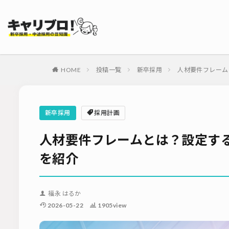
タグ
採用代行・アウト
ダイレクトリクル
HOME
投稿一覧
新卒採用
人材要件フレーム
母集団の形成確保
内定式
会社
適性検査
新
新卒採用
採用計画
ソーシャルリクル
人材要件フレームとは？設定す
を紹介
福永 はるか
2026-05-22
1905view