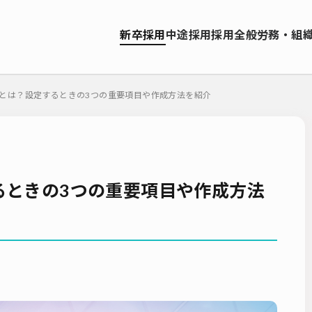
資料ダウンロード
新卒採用
中途採用
採用全般
労務・組
ソーシング（RPO）
インターンシップ
就職サイト
転職サイト
お問い合わせ
ーティング
採用管理システム（ATS）
採用ノウハウ
採用ツール
とは？設定するときの3つの重要項目や作成方法を紹介
エンジニア採用
採用イベント・合説
面接・選考
内定フ
説明会
選考辞退
採用コンサルティング
採用動向
Iターン
人研修
リファラル採用
新卒・人材紹介
早期離職
グローバ
ーティング
入社式
AI・RPA
るときの3つの重要項目や作成方法
検索