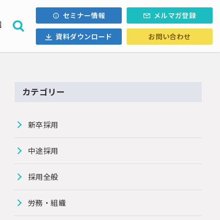
セミナー情報
メルマガ登録
織
資料ダウンロード
お問い合わせ
採用計画
ォロー
内定辞退
・Uターン
カテゴリー
ル採用
新卒採用
中途採用
採用全般
労務・組織