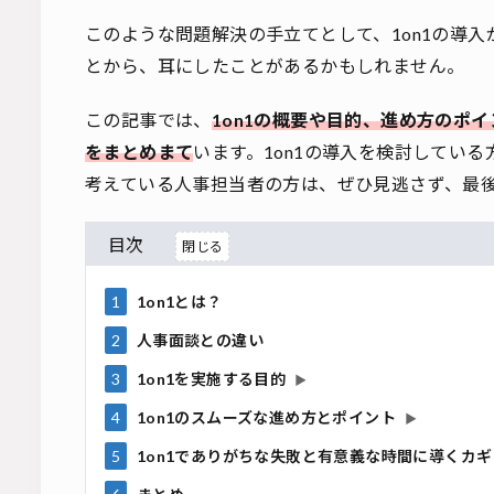
このような問題解決の手立てとして、1on1の導入
とから、耳にしたことがあるかもしれません。
この記事では、
1on1の概要や目的、進め方のポ
をまとめまて
います。1on1の導入を検討してい
考えている人事担当者の方は、ぜひ見逃さず、最
目次
1
1on1とは？
2
人事面談との違い
3
1on1を実施する目的
▶
4
1on1のスムーズな進め方とポイント
▶
5
1on1でありがちな失敗と有意義な時間に導くカギ