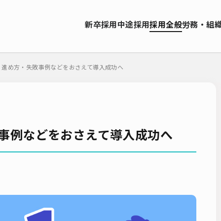
資料ダウンロード
新卒採用
中途採用
採用全般
労務・組
ソーシング（RPO）
インターンシップ
就職サイト
転職サイト
お問い合わせ
ーティング
採用管理システム（ATS）
採用ノウハウ
採用ツール
的・進め方・失敗事例などをおさえて導入成功へ
エンジニア採用
採用イベント・合説
面接・選考
内定フ
説明会
選考辞退
採用コンサルティング
採用動向
Iターン
人研修
リファラル採用
新卒・人材紹介
早期離職
グローバ
ーティング
入社式
AI・RPA
敗事例などをおさえて導入成功へ
検索