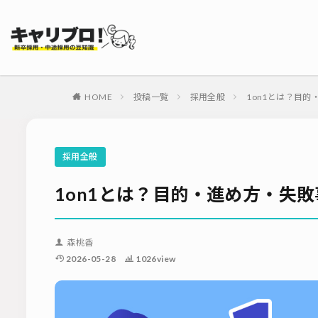
タグ
採用代行・アウト
ダイレクトリクル
HOME
投稿一覧
採用全般
1on1とは？目
母集団の形成確保
内定式
会社
適性検査
新
採用全般
ソーシャルリクル
1on1とは？目的・進め方・失
森桃香
2026-05-28
1026view