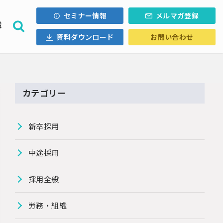
セミナー情報
メルマガ登録
織
資料ダウンロード
お問い合わせ
採用計画
ォロー
内定辞退
・Uターン
カテゴリー
ル採用
新卒採用
中途採用
採用全般
労務・組織