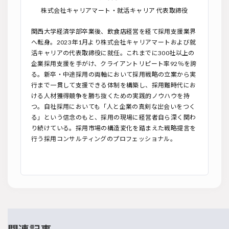
株式会社キャリアマート・就活キャリア 代表取締役
関西大学経済学部卒業後、飲食店経営を経て採用支援業界
へ転身。2023年1月より株式会社キャリアマートおよび就
活キャリアの代表取締役に就任。これまでに300社以上の
企業採用支援を手がけ、クライアントリピート率92％を誇
る。新卒・中途採用の両軸において採用戦略の立案から実
行まで一貫して支援できる体制を構築し、採用難時代にお
ける人材獲得競争を勝ち抜くための実践的ノウハウを持
つ。自社採用においても「人と企業の真剣な出会いをつく
る」という信念のもと、採用の現場に経営者自ら深く関わ
り続けている。採用市場の構造変化を踏まえた戦略提言を
行う採用コンサルティングのプロフェッショナル。