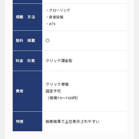
・クローリング
掲載 方法
・直接投稿
・ATS
無料 掲載
〇
料金 形態
クリック課金型
クリック単価
費用
設定不可
（相場70～700円）
特徴
検索結果で上位表示されやすい