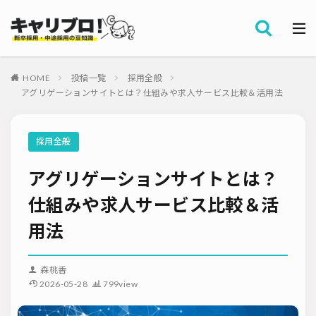
採用全般
カテゴリー
労務・組織
HOME
投稿一覧
採用全般
タグ
アグリゲーションサイトとは？仕組みや求人サービス比較＆活用法
採用代行・アウトソーシング（RPO）
インターンシップ
セミナー情報
就職サイト
転職サイト
採用全般
ダイレクトリクルーティング
採用管理システム（ATS）
アグリゲーションサイトとは？
採用ノウハウ
採用ツール
メルマガ登録
採用計画
母集団の形成確保
エンジニア採用
仕組みや求人サービス比較＆活
採用イベント・合説
面接・選考
内定フォロー
用法
資料ダウンロード
内定辞退
内定式
会社説明会
選考辞退
採用コンサルティング
採用動向
Iターン・Uターン
森桃香
適性検査
新人研修
リファラル採用
2026-05-28
799view
お問い合わせ
新卒・人材紹介
早期離職
グローバル採用