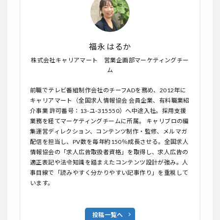
福永 はるか
株式会社キャリアマート 営業企画部マーケティングチー
ム
前職でテレビ番組制作会社のチーフADを務め、2012年に
キャリアマート（全国求人情報協会 会員企業、有料職業紹
介事業 許可番号：13-ユ-315550）へ中途入社。採用支援
業務を経てマーケティングチームに所属。 キャリブロの編
集運営ディレクション、コンテンツ制作・監修、メルマガ
配信を担当し、PV数を毎年約150％成長させる。全国求人
情報協会の「求人広告取扱者資格」を取得し、求人広告の
適正表記や法令知識を踏まえたコンテンツ設計が強み。人
事目線で「読みやすく分かりやすい記事作り」を重視して
います。
投稿一覧へ