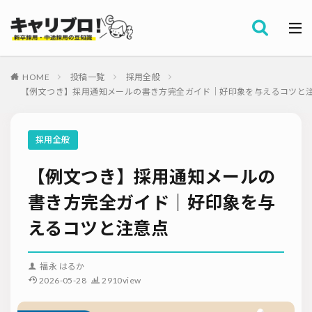
採用全般
カテゴリー
労務・組織
HOME
投稿一覧
採用全般
タグ
【例文つき】採用通知メールの書き方完全ガイド｜好印象を与えるコツと
採用代行・アウトソーシング（RPO）
インターンシップ
セミナー情報
就職サイト
転職サイト
採用全般
ダイレクトリクルーティング
採用管理システム（ATS）
【例文つき】採用通知メールの
採用ノウハウ
採用ツール
メルマガ登録
採用計画
母集団の形成確保
エンジニア採用
書き方完全ガイド｜好印象を与
採用イベント・合説
面接・選考
内定フォロー
えるコツと注意点
資料ダウンロード
内定辞退
内定式
会社説明会
選考辞退
採用コンサルティング
採用動向
Iターン・Uターン
福永 はるか
適性検査
新人研修
リファラル採用
2026-05-28
2910view
お問い合わせ
新卒・人材紹介
早期離職
グローバル採用