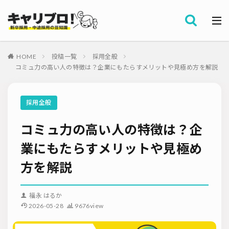
採用全般
カテゴリー
労務・組織
HOME
投稿一覧
採用全般
タグ
コミュ力の高い人の特徴は？企業にもたらすメリットや見極め方を解説
採用代行・アウトソーシング（RPO）
インターンシップ
セミナー情報
就職サイト
転職サイト
採用全般
ダイレクトリクルーティング
採用管理システム（ATS）
コミュ力の高い人の特徴は？企
採用ノウハウ
採用ツール
メルマガ登録
採用計画
母集団の形成確保
エンジニア採用
業にもたらすメリットや見極め
採用イベント・合説
面接・選考
内定フォロー
方を解説
資料ダウンロード
内定辞退
内定式
会社説明会
選考辞退
採用コンサルティング
採用動向
Iターン・Uターン
福永 はるか
適性検査
新人研修
リファラル採用
2026-05-28
9676view
お問い合わせ
新卒・人材紹介
早期離職
グローバル採用