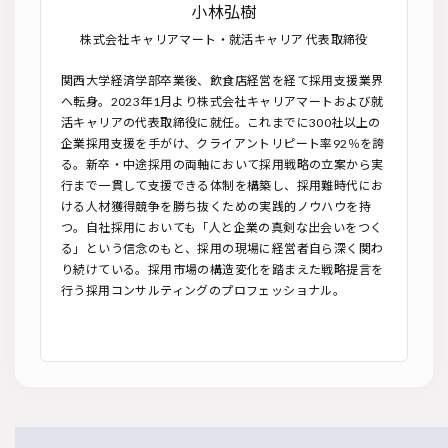
小林弘樹
株式会社キャリアマート・就活キャリア 代表取締役
関西大学経済学部卒業後、飲食店経営を経て採用支援業界
へ転身。2023年1月より株式会社キャリアマートおよび就
活キャリアの代表取締役に就任。これまでに300社以上の
企業採用支援を手がけ、クライアントリピート率92％を誇
る。新卒・中途採用の両軸において採用戦略の立案から実
行まで一貫して支援できる体制を構築し、採用難時代にお
ける人材獲得競争を勝ち抜くための実践的ノウハウを持
つ。自社採用においても「人と企業の真剣な出会いをつく
る」という信念のもと、採用の現場に経営者自ら深く関わ
り続けている。採用市場の構造変化を踏まえた戦略提言を
行う採用コンサルティングのプロフェッショナル。