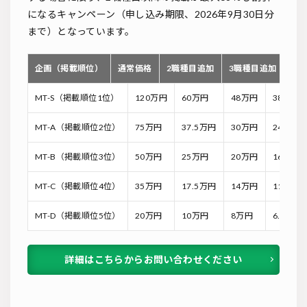
になるキャンペーン（申し込み期限、2026年9月30日分
まで）となっています。
企画（掲載順位）
通常価格
2職種目追加
3職種目追加
4
MT-S（掲載順位1位）
120万円
60万円
48万円
38.4万
MT-A（掲載順位2位）
75万円
37.5万円
30万円
24万円
MT-B（掲載順位3位）
50万円
25万円
20万円
16万円
MT-C（掲載順位4位）
35万円
17.5万円
14万円
11.2万
MT-D（掲載順位5位）
20万円
10万円
8万円
6.4万円
詳細はこちらからお問い合わせください