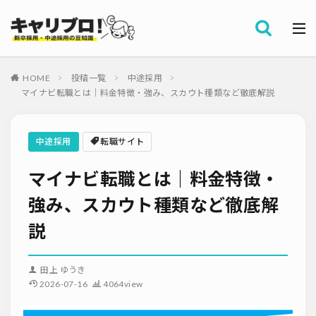
採用全般
カテゴリー
労務・組織
HOME
投稿一覧
中途採用
タグ
マイナビ転職とは｜料金特徴・強み、スカウト種類など徹底解説
採用代行・アウトソーシング（RPO）
インターンシップ
セミナー情報
就職サイト
転職サイト
中途採用
転職サイト
ダイレクトリクルーティング
採用管理システム（ATS）
マイナビ転職とは｜料金特徴・
採用ノウハウ
採用ツール
メルマガ登録
採用計画
母集団の形成確保
エンジニア採用
強み、スカウト種類など徹底解
採用イベント・合説
面接・選考
内定フォロー
説
資料ダウンロード
内定辞退
内定式
会社説明会
選考辞退
採用コンサルティング
採用動向
Iターン・Uターン
田上 ゆうき
適性検査
新人研修
リファラル採用
2026-07-16
4064view
お問い合わせ
新卒・人材紹介
早期離職
グローバル採用