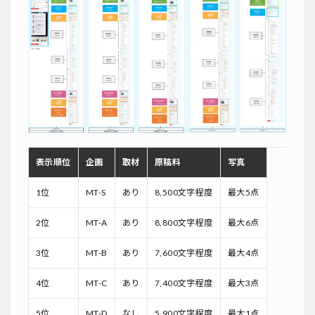
表示順位
企画
取材
原稿料
写真
1位
MT-S
あり
8,500文字程度
最大5点
2位
MT-A
あり
8,800文字程度
最大6点
3位
MT-B
あり
7,600文字程度
最大4点
4位
MT-C
あり
7,400文字程度
最大3点
5位
MT-D
なし
5,900文字程度
最大1点