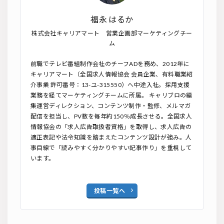
福永 はるか
株式会社キャリアマート 営業企画部マーケティングチー
ム
前職でテレビ番組制作会社のチーフADを務め、2012年に
キャリアマート（全国求人情報協会 会員企業、有料職業紹
介事業 許可番号：13-ユ-315550）へ中途入社。採用支援
業務を経てマーケティングチームに所属。 キャリブロの編
集運営ディレクション、コンテンツ制作・監修、メルマガ
配信を担当し、PV数を毎年約150％成長させる。全国求人
情報協会の「求人広告取扱者資格」を取得し、求人広告の
適正表記や法令知識を踏まえたコンテンツ設計が強み。人
事目線で「読みやすく分かりやすい記事作り」を重視して
います。
投稿一覧へ