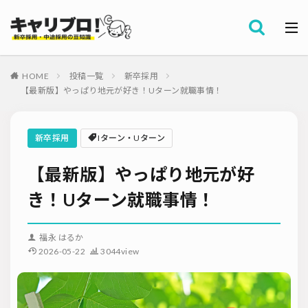
採用全般
カテゴリー
労務・組織
HOME
投稿一覧
新卒採用
タグ
【最新版】やっぱり地元が好き！Uターン就職事情！
採用代行・アウトソーシング（RPO）
インターンシップ
セミナー情報
就職サイト
転職サイト
新卒採用
Iターン・Uターン
ダイレクトリクルーティング
採用管理システム（ATS）
【最新版】やっぱり地元が好
採用ノウハウ
採用ツール
メルマガ登録
採用計画
母集団の形成確保
エンジニア採用
き！Uターン就職事情！
採用イベント・合説
面接・選考
内定フォロー
資料ダウンロード
内定辞退
内定式
会社説明会
選考辞退
福永 はるか
2026-05-22
3044view
採用コンサルティング
採用動向
Iターン・Uターン
適性検査
新人研修
リファラル採用
お問い合わせ
新卒・人材紹介
早期離職
グローバル採用