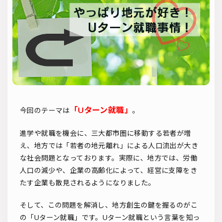
ソーシャルリクルーティング
入社式
AI・RPA
検索
「Uターン就職」
今回のテーマは
。
進学や就職を機会に、三大都市圏に移動する若者が増
え、地方では「若者の地元離れ」による人口流出が大き
な社会問題となっております。実際に、地方では、労働
人口の減少や、企業の高齢化によって、経営に支障をき
たす企業も散見されるようになりました。
そして、この問題を解消し、地方創生の鍵を握るのがこ
の「Uターン就職」です。Uターン就職という言葉を知っ