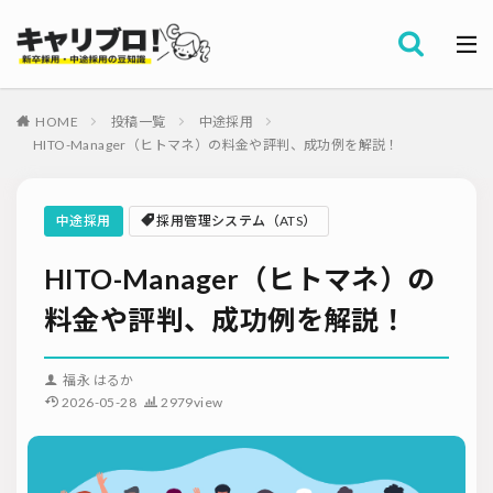
採用全般
カテゴリー
労務・組織
HOME
投稿一覧
中途採用
タグ
HITO-Manager（ヒトマネ）の料金や評判、成功例を解説！
採用代行・アウトソーシング（RPO）
インターンシップ
セミナー情報
就職サイト
転職サイト
中途採用
採用管理システム（ATS）
ダイレクトリクルーティング
採用管理システム（ATS）
HITO-Manager（ヒトマネ）の
採用ノウハウ
採用ツール
メルマガ登録
採用計画
母集団の形成確保
エンジニア採用
料金や評判、成功例を解説！
採用イベント・合説
面接・選考
内定フォロー
資料ダウンロード
内定辞退
内定式
会社説明会
選考辞退
福永 はるか
2026-05-28
2979view
採用コンサルティング
採用動向
Iターン・Uターン
適性検査
新人研修
リファラル採用
お問い合わせ
新卒・人材紹介
早期離職
グローバル採用