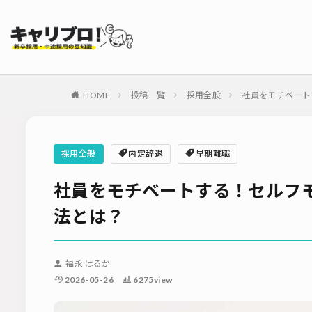
タグ
採用代行・アウト
ダイレクトリクル
HOME
投稿一覧
採用全般
社員をモチベート
母集団の形成確保
内定式
会社
適性検査
新
採用全般
内定辞退
早期離職
ソーシャルリクル
社員をモチベートする！セルフ
法とは？
福永 はるか
2026-05-26
6275view