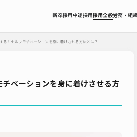
資料ダウンロード
新卒採用
中途採用
採用全般
労務・組
ソーシング（RPO）
インターンシップ
就職サイト
転職サイト
お問い合わせ
ーティング
採用管理システム（ATS）
採用ノウハウ
採用ツール
する！セルフモチベーションを身に着けさせる方法とは？
エンジニア採用
採用イベント・合説
面接・選考
内定フ
説明会
選考辞退
採用コンサルティング
採用動向
Iターン
人研修
リファラル採用
新卒・人材紹介
早期離職
グローバ
ーティング
入社式
AI・RPA
モチベーションを身に着けさせる方
検索