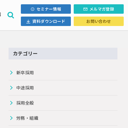
セミナー情報
メルマガ登録
織
資料ダウンロード
お問い合わせ
採用計画
ォロー
内定辞退
・Uターン
カテゴリー
ル採用
新卒採用
中途採用
採用全般
労務・組織