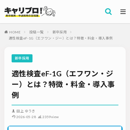
採用全般
カテゴリー
労務・組織
HOME
投稿一覧
新卒採用
タグ
適性検査eF-1G（エフワン・ジー）とは？特徴・料金・導入事例
採用代行・アウトソーシング（RPO）
インターンシップ
セミナー情報
就職サイト
転職サイト
新卒採用
ダイレクトリクルーティング
採用管理システム（ATS）
適性検査eF-1G（エフワン・ジ
採用ノウハウ
採用ツール
メルマガ登録
採用計画
母集団の形成確保
エンジニア採用
ー）とは？特徴・料金・導入事
採用イベント・合説
面接・選考
内定フォロー
例
資料ダウンロード
内定辞退
内定式
会社説明会
選考辞退
採用コンサルティング
採用動向
Iターン・Uターン
田上 ゆうき
適性検査
新人研修
リファラル採用
2026-05-28
2359view
お問い合わせ
新卒・人材紹介
早期離職
グローバル採用