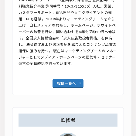
料職業紹介事業 許可番号：13-ユ-315550）入社。営業、
カスタマーサポート、RPA開発や大手クライアントの運
用・PLも経験。 2018年よりマーケティングチームを立ち
上げ。自社メディアを監修し、ホームページ、ホワイトペ
ーパーの改善を行い、問い合わせを4年間で約10︎倍へ伸ば
す。全国求人情報協会の「求人広告取扱者資格」を保有
し、法令遵守および適正表記を踏まえたコンテンツ品質の
担保に強みを持つ。 現在はマーケティングチームのマネー
ジャーとしてメディア・ホームページの総監修・セミナー
運営の全体統括を行っています。
投稿一覧へ
監修者