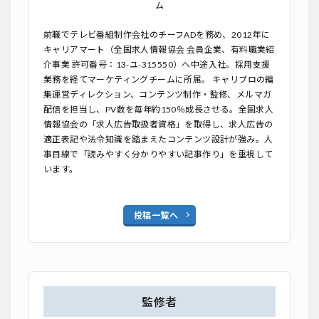
ム
前職でテレビ番組制作会社のチーフADを務め、2012年に
キャリアマート（全国求人情報協会 会員企業、有料職業紹
介事業 許可番号：13-ユ-315550）へ中途入社。採用支援
業務を経てマーケティングチームに所属。 キャリブロの編
集運営ディレクション、コンテンツ制作・監修、メルマガ
配信を担当し、PV数を毎年約150％成長させる。全国求人
情報協会の「求人広告取扱者資格」を取得し、求人広告の
適正表記や法令知識を踏まえたコンテンツ設計が強み。人
事目線で「読みやすく分かりやすい記事作り」を重視して
います。
投稿一覧へ
監修者