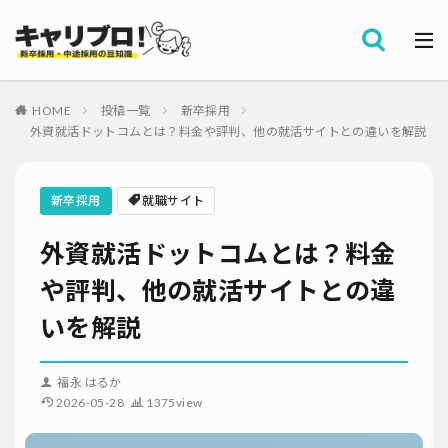
採用全般
カテゴリー
労務・組織
HOME
投稿一覧
新卒採用
タグ
外資就活ドットコムとは？料金や評判、他の就活サイトとの違いを解説
採用代行・アウトソーシング（RPO）
インターンシップ
セミナー情報
就職サイト
転職サイト
新卒採用
就職サイト
ダイレクトリクルーティング
採用管理システム（ATS）
外資就活ドットコムとは？料金
採用ノウハウ
採用ツール
メルマガ登録
採用計画
母集団の形成確保
エンジニア採用
や評判、他の就活サイトとの違
採用イベント・合説
面接・選考
内定フォロー
いを解説
資料ダウンロード
内定辞退
内定式
会社説明会
選考辞退
採用コンサルティング
採用動向
Iターン・Uターン
福永 はるか
適性検査
新人研修
リファラル採用
2026-05-28
1375view
お問い合わせ
新卒・人材紹介
早期離職
グローバル採用