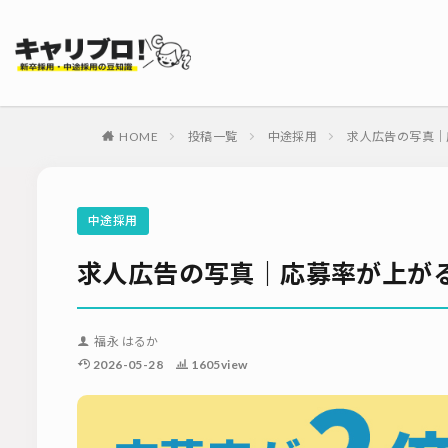
タグ
採用代行・アウト
ダイレクトリクル
HOME
投稿一覧
中途採用
求人広告の写真｜
母集団の形成確保
内定式
会社
適性検査
新
中途採用
ソーシャルリクル
求人広告の写真｜応募率が上が
福永 はるか
2026-05-28
1605view