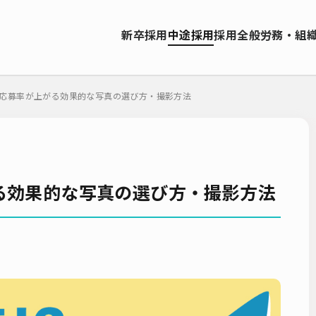
資料ダウンロード
新卒採用
中途採用
採用全般
労務・組
ソーシング（RPO）
インターンシップ
就職サイト
転職サイト
お問い合わせ
ーティング
採用管理システム（ATS）
採用ノウハウ
採用ツール
応募率が上がる効果的な写真の選び方・撮影方法
エンジニア採用
採用イベント・合説
面接・選考
内定フ
説明会
選考辞退
採用コンサルティング
採用動向
Iターン
人研修
リファラル採用
新卒・人材紹介
早期離職
グローバ
ーティング
入社式
AI・RPA
る効果的な写真の選び方・撮影方法
検索