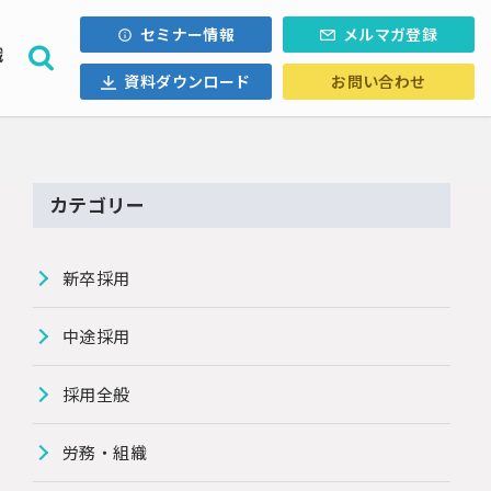
セミナー情報
メルマガ登録
織
資料ダウンロード
お問い合わせ
採用計画
ォロー
内定辞退
・Uターン
カテゴリー
ル採用
新卒採用
中途採用
採用全般
労務・組織