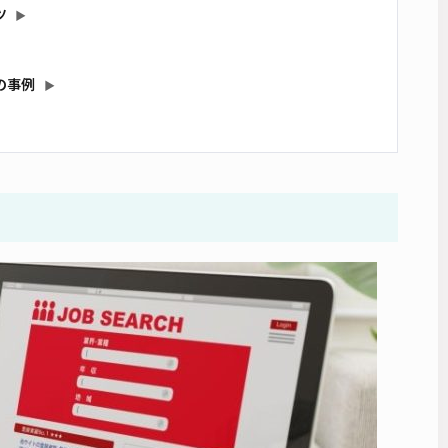
ツ
▶
の事例
▶