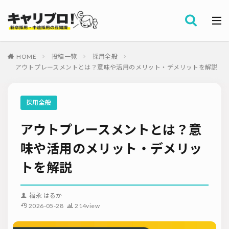
採用全般
カテゴリー
労務・組織
HOME
投稿一覧
採用全般
タグ
アウトプレースメントとは？意味や活用のメリット・デメリットを解説
採用代行・アウトソーシング（RPO）
インターンシップ
セミナー情報
就職サイト
転職サイト
採用全般
ダイレクトリクルーティング
採用管理システム（ATS）
アウトプレースメントとは？意
採用ノウハウ
採用ツール
メルマガ登録
採用計画
母集団の形成確保
エンジニア採用
味や活用のメリット・デメリッ
採用イベント・合説
面接・選考
内定フォロー
トを解説
資料ダウンロード
内定辞退
内定式
会社説明会
選考辞退
採用コンサルティング
採用動向
Iターン・Uターン
福永 はるか
適性検査
新人研修
リファラル採用
2026-05-28
214view
お問い合わせ
新卒・人材紹介
早期離職
グローバル採用