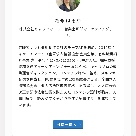
福永 はるか
株式会社キャリアマート 営業企画部マーケティングチー
ム
前職でテレビ番組制作会社のチーフADを務め、2012年に
キャリアマート（全国求人情報協会 会員企業、有料職業紹
介事業 許可番号：13-ユ-315550）へ中途入社。採用支援
業務を経てマーケティングチームに所属。 キャリブロの編
集運営ディレクション、コンテンツ制作・監修、メルマガ
配信を担当し、PV数を毎年約150％成長させる。全国求人
情報協会の「求人広告取扱者資格」を取得し、求人広告の
適正表記や法令知識を踏まえたコンテンツ設計が強み。人
事目線で「読みやすく分かりやすい記事作り」を重視して
います。
投稿一覧へ