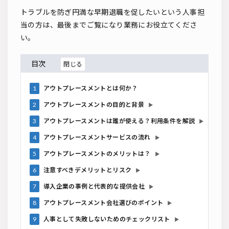
トラブルを防ぎ円満な早期退職を促したいという人事担
当の方は、最後までご覧になり業務にお役立てくださ
い。
目次
1
アウトプレースメントとは何か？
2
アウトプレースメントの目的と背景
▶
3
アウトプレースメントは誰が使える？利用条件を解説
▶
4
アウトプレースメントサービスの流れ
▶
5
アウトプレースメントのメリットは？
▶
6
注意すべきデメリットとリスク
▶
7
導入企業の事例と代表的な提供会社
▶
8
アウトプレースメント会社選びのポイント
▶
9
人事として失敗しないためのチェックリスト
▶