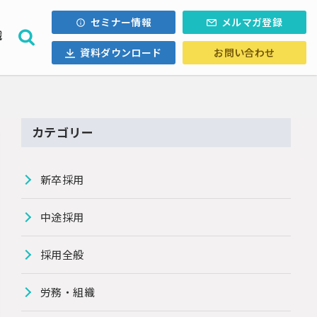
セミナー情報
メルマガ登録
織
資料ダウンロード
お問い合わせ
採用計画
ォロー
内定辞退
・Uターン
カテゴリー
ル採用
新卒採用
中途採用
採用全般
労務・組織