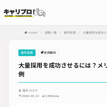
タグ
採用代行・アウト
ダイレクトリクル
HOME
投稿一覧
新卒採用
大量採用を成功さ
母集団の形成確保
内定式
会社
適性検査
新
新卒採用
採用動向
ソーシャルリクル
大量採用を成功させるには？メ
例
福永 はるか
2026-05-22
1580view