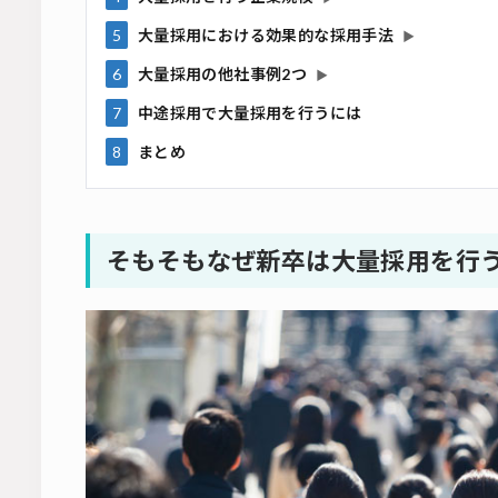
5
大量採用における効果的な採用手法
▶
6
大量採用の他社事例2つ
▶
7
中途採用で大量採用を行うには
8
まとめ
そもそもなぜ新卒は大量採用を行