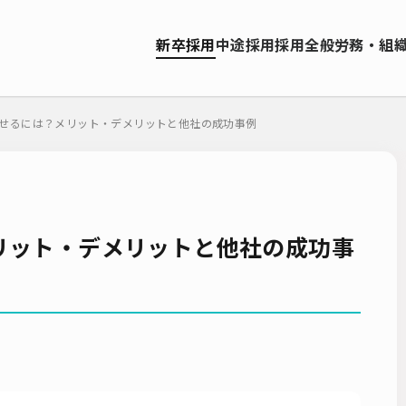
資料ダウンロード
新卒採用
中途採用
採用全般
労務・組
ソーシング（RPO）
インターンシップ
就職サイト
転職サイト
お問い合わせ
ーティング
採用管理システム（ATS）
採用ノウハウ
採用ツール
せるには？メリット・デメリットと他社の成功事例
エンジニア採用
採用イベント・合説
面接・選考
内定フ
説明会
選考辞退
採用コンサルティング
採用動向
Iターン
人研修
リファラル採用
新卒・人材紹介
早期離職
グローバ
ーティング
入社式
AI・RPA
リット・デメリットと他社の成功事
検索