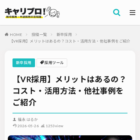
採用全般
カテゴリー
労務・組織
HOME
投稿一覧
新卒採用
タグ
【VR採用】メリットはあるの？コスト・活用方法・他社事例をご紹介
採用代行・アウトソーシング（RPO）
インターンシップ
セミナー情報
就職サイト
転職サイト
新卒採用
採用ツール
ダイレクトリクルーティング
採用管理システム（ATS）
【VR採用】メリットはあるの？
採用ノウハウ
採用ツール
メルマガ登録
採用計画
母集団の形成確保
エンジニア採用
コスト・活用方法・他社事例を
採用イベント・合説
面接・選考
内定フォロー
ご紹介
資料ダウンロード
内定辞退
内定式
会社説明会
選考辞退
採用コンサルティング
採用動向
Iターン・Uターン
福永 はるか
適性検査
新人研修
リファラル採用
2026-05-26
1253view
お問い合わせ
新卒・人材紹介
早期離職
グローバル採用