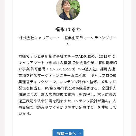
福永 はるか
株式会社キャリアマート 営業企画部マーケティングチー
ム
前職でテレビ番組制作会社のチーフADを務め、2012年に
キャリアマート（全国求人情報協会 会員企業、有料職業紹
介事業 許可番号：13-ユ-315550）へ中途入社。採用支援
業務を経てマーケティングチームに所属。 キャリブロの編
集運営ディレクション、コンテンツ制作・監修、メルマガ
配信を担当し、PV数を毎年約150％成長させる。全国求人
情報協会の「求人広告取扱者資格」を取得し、求人広告の
適正表記や法令知識を踏まえたコンテンツ設計が強み。人
事目線で「読みやすく分かりやすい記事作り」を重視して
います。
投稿一覧へ