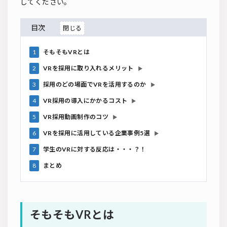
してください。
目次
1
そもそもVRとは
2
VRを採用に取り入れるメリット
▶
3
採用のどの場面でVRを活用するのか
▶
4
VR採用の導入にかかるコスト
▶
5
VR採用動画制作のコツ
▶
6
VRを採用に活用している企業事例5選
▶
7
学生のVRに対する反応は・・・？！
8
まとめ
そもそもVRとは