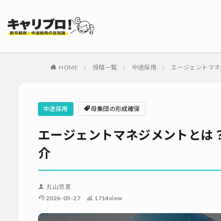
タグ
採用代行・アウト
ダイレクトリクル
HOME
投稿一覧
中途採用
エージェントマネ
母集団の形成確保
内定式
会社
適性検査
新
中途採用
母集団の形成確保
ソーシャルリクル
エージェントマネジメントとは
介
丸山悠夏
2026-05-27
1714view