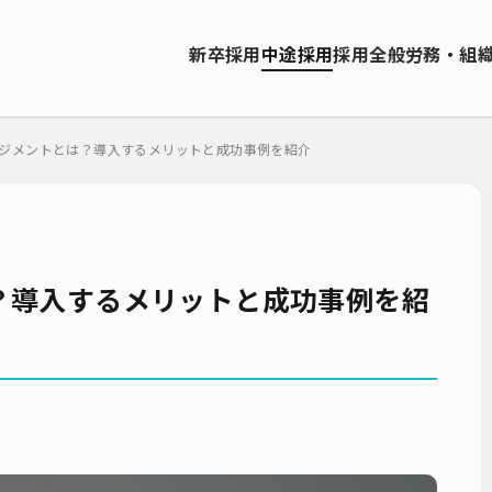
資料ダウンロード
新卒採用
中途採用
採用全般
労務・組
ソーシング（RPO）
インターンシップ
就職サイト
転職サイト
お問い合わせ
ーティング
採用管理システム（ATS）
採用ノウハウ
採用ツール
ジメントとは？導入するメリットと成功事例を紹介
エンジニア採用
採用イベント・合説
面接・選考
内定フ
説明会
選考辞退
採用コンサルティング
採用動向
Iターン
人研修
リファラル採用
新卒・人材紹介
早期離職
グローバ
ーティング
入社式
AI・RPA
？導入するメリットと成功事例を紹
検索