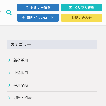
セミナー情報
メルマガ登録
織
資料ダウンロード
お問い合わせ
採用計画
ォロー
内定辞退
・Uターン
カテゴリー
ル採用
新卒採用
中途採用
採用全般
労務・組織