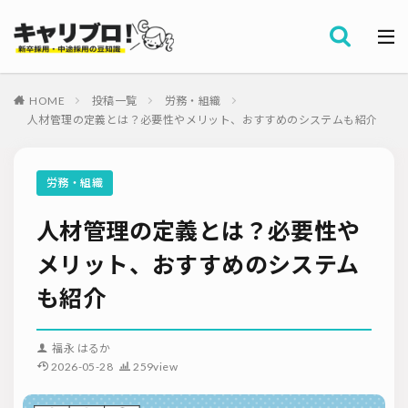
採用全般
カテゴリー
労務・組織
HOME
投稿一覧
労務・組織
タグ
人材管理の定義とは？必要性やメリット、おすすめのシステムも紹介
採用代行・アウトソーシング（RPO）
インターンシップ
セミナー情報
就職サイト
転職サイト
労務・組織
ダイレクトリクルーティング
採用管理システム（ATS）
人材管理の定義とは？必要性や
採用ノウハウ
採用ツール
メルマガ登録
採用計画
母集団の形成確保
エンジニア採用
メリット、おすすめのシステム
採用イベント・合説
面接・選考
内定フォロー
も紹介
資料ダウンロード
内定辞退
内定式
会社説明会
選考辞退
採用コンサルティング
採用動向
Iターン・Uターン
福永 はるか
適性検査
新人研修
リファラル採用
2026-05-28
259view
お問い合わせ
新卒・人材紹介
早期離職
グローバル採用