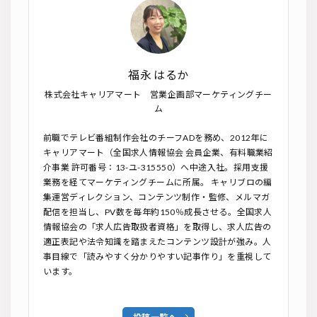
福永 はるか
株式会社キャリアマート 営業企画部マーケティングチー
ム
前職でテレビ番組制作会社のチーフADを務め、2012年に
キャリアマート（全国求人情報協会 会員企業、有料職業紹
介事業 許可番号：13-ユ-315550）へ中途入社。採用支援
業務を経てマーケティングチームに所属。 キャリブロの編
集運営ディレクション、コンテンツ制作・監修、メルマガ
配信を担当し、PV数を毎年約150％成長させる。全国求人
情報協会の「求人広告取扱者資格」を取得し、求人広告の
適正表記や法令知識を踏まえたコンテンツ設計が強み。人
事目線で「読みやすく分かりやすい記事作り」を重視して
います。