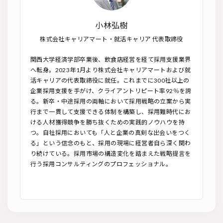
小林弘樹
株式会社キャリアマート・就活キャリア 代表取締役
関西大学経済学部卒業後、飲食店経営を経て採用支援業界
へ転身。2023年1月より株式会社キャリアマートおよび就
活キャリアの代表取締役に就任。これまでに300社以上の
企業採用支援を手がけ、クライアントリピート率92％を誇
る。新卒・中途採用の両軸において採用戦略の立案から実
行まで一貫して支援できる体制を構築し、採用難時代にお
ける人材獲得競争を勝ち抜くための実践的ノウハウを持
つ。自社採用においても「人と企業の真剣な出会いをつく
る」という信念のもと、採用の現場に経営者自ら深く関わ
り続けている。採用市場の構造変化を踏まえた戦略提言を
行う採用コンサルティングのプロフェッショナル。