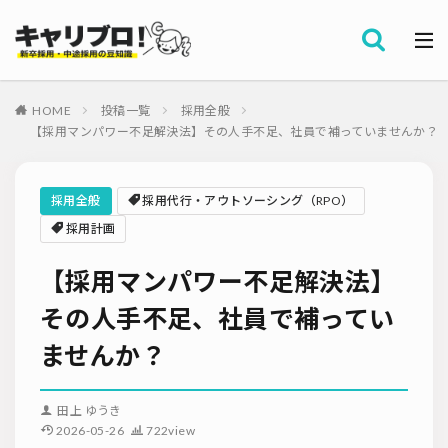
採用全般
カテゴリー
労務・組織
HOME
投稿一覧
採用全般
タグ
【採用マンパワー不足解決法】その人手不足、社員で補っていませんか？
採用代行・アウトソーシング（RPO）
インターンシップ
セミナー情報
就職サイト
転職サイト
採用全般
採用代行・アウトソーシング（RPO）
ダイレクトリクルーティング
採用管理システム（ATS）
採用計画
採用ノウハウ
採用ツール
メルマガ登録
採用計画
【採用マンパワー不足解決法】
母集団の形成確保
エンジニア採用
採用イベント・合説
面接・選考
内定フォロー
その人手不足、社員で補ってい
資料ダウンロード
内定辞退
内定式
会社説明会
選考辞退
ませんか？
採用コンサルティング
採用動向
Iターン・Uターン
適性検査
新人研修
リファラル採用
田上 ゆうき
お問い合わせ
新卒・人材紹介
早期離職
グローバル採用
2026-05-26
722view