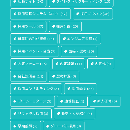
転職サイト
(30)
ダイレクトリクルーティング
(15)
採用管理システム（ATS）
(16)
採用ノウハウ
(48)
採用ツール
(47)
採用計画
(25)
母集団の形成確保
(11)
エンジニア採用
(4)
採用イベント・合説
(7)
面接・選考
(25)
内定フォロー
(16)
内定辞退
(11)
内定式
(3)
会社説明会
(11)
選考辞退
(3)
採用コンサルティング
(3)
採用動向
(24)
Iターン・Uターン
(2)
適性検査
(1)
新人研修
(5)
リファラル採用
(3)
新卒・人材紹介
(4)
早期離職
(7)
グローバル採用
(3)