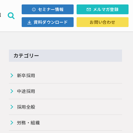
セミナー情報
メルマガ登録
織
資料ダウンロード
お問い合わせ
採用計画
ォロー
内定辞退
・Uターン
カテゴリー
ル採用
新卒採用
中途採用
採用全般
労務・組織