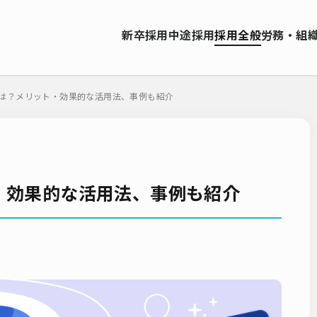
資料ダウンロード
新卒採用
中途採用
採用全般
労務・組
ソーシング（RPO）
インターンシップ
就職サイト
転職サイト
お問い合わせ
ーティング
採用管理システム（ATS）
採用ノウハウ
採用ツール
は？メリット・効果的な活用法、事例も紹介
エンジニア採用
採用イベント・合説
面接・選考
内定フ
説明会
選考辞退
採用コンサルティング
採用動向
Iターン
人研修
リファラル採用
新卒・人材紹介
早期離職
グローバ
ーティング
入社式
AI・RPA
・効果的な活用法、事例も紹介
検索