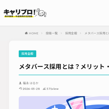
タグ
採用代行・アウト
ダイレクトリクル
HOME
投稿一覧
採用全般
メタバース採用と
母集団の形成確保
内定式
会社
適性検査
新
採用全般
ソーシャルリクル
メタバース採用とは？メリット
福永 はるか
2026-05-28
571view