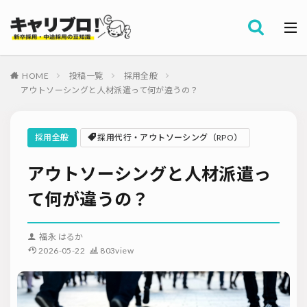
採用全般
カテゴリー
労務・組織
HOME
投稿一覧
採用全般
タグ
アウトソーシングと人材派遣って何が違うの？
採用代行・アウトソーシング（RPO）
インターンシップ
セミナー情報
就職サイト
転職サイト
採用全般
採用代行・アウトソーシング（RPO）
ダイレクトリクルーティング
採用管理システム（ATS）
アウトソーシングと人材派遣っ
採用ノウハウ
採用ツール
メルマガ登録
採用計画
母集団の形成確保
エンジニア採用
て何が違うの？
採用イベント・合説
面接・選考
内定フォロー
資料ダウンロード
内定辞退
内定式
会社説明会
選考辞退
福永 はるか
2026-05-22
803view
採用コンサルティング
採用動向
Iターン・Uターン
適性検査
新人研修
リファラル採用
お問い合わせ
新卒・人材紹介
早期離職
グローバル採用