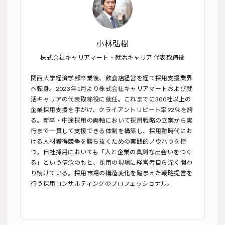
小林弘樹
株式会社キャリアマート・就活キャリア 代表取締役
関西大学経済学部卒業後、飲食店経営を経て採用支援業界
へ転身。2023年1月より株式会社キャリアマートおよび就
活キャリアの代表取締役に就任。これまでに300社以上の
企業採用支援を手がけ、クライアントリピート率92％を誇
る。新卒・中途採用の両軸において採用戦略の立案から実
行まで一貫して支援できる体制を構築し、採用難時代にお
ける人材獲得競争を勝ち抜くための実践的ノウハウを持
つ。自社採用においても「人と企業の真剣な出会いをつく
る」という信念のもと、採用の現場に経営者自ら深く関わ
り続けている。採用市場の構造変化を踏まえた戦略提言を
行う採用コンサルティングのプロフェッショナル。