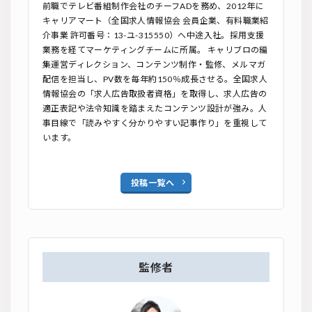
前職でテレビ番組制作会社のチーフADを務め、2012年に
キャリアマート（全国求人情報協会 会員企業、有料職業紹
介事業 許可番号：13-ユ-315550）へ中途入社。採用支援
業務を経てマーケティングチームに所属。 キャリブロの編
集運営ディレクション、コンテンツ制作・監修、メルマガ
配信を担当し、PV数を毎年約150％成長させる。全国求人
情報協会の「求人広告取扱者資格」を取得し、求人広告の
適正表記や法令知識を踏まえたコンテンツ設計が強み。人
事目線で「読みやすく分かりやすい記事作り」を重視して
います。
投稿一覧へ
監修者