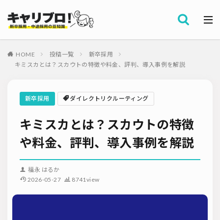
採用全般
カテゴリー
労務・組織
HOME
投稿一覧
新卒採用
タグ
キミスカとは？スカウトの特徴や料金、評判、導入事例を解説
採用代行・アウトソーシング（RPO）
インターンシップ
セミナー情報
就職サイト
転職サイト
新卒採用
ダイレクトリクルーティング
ダイレクトリクルーティング
採用管理システム（ATS）
キミスカとは？スカウトの特徴
採用ノウハウ
採用ツール
メルマガ登録
採用計画
母集団の形成確保
エンジニア採用
や料金、評判、導入事例を解説
採用イベント・合説
面接・選考
内定フォロー
資料ダウンロード
内定辞退
内定式
会社説明会
選考辞退
福永 はるか
2026-05-27
8741view
採用コンサルティング
採用動向
Iターン・Uターン
適性検査
新人研修
リファラル採用
お問い合わせ
新卒・人材紹介
早期離職
グローバル採用