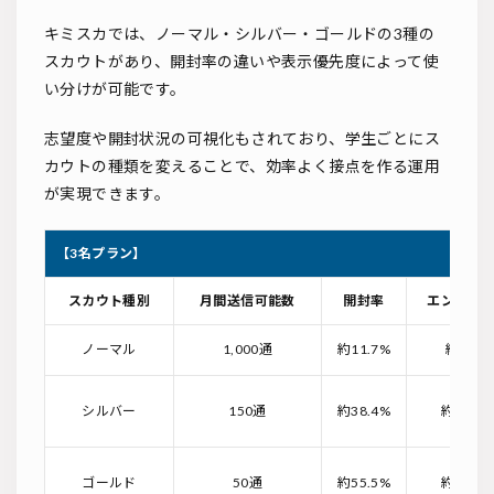
キミスカでは、ノーマル・シルバー・ゴールドの3種の
スカウトがあり、開封率の違いや表示優先度によって使
い分けが可能です。
志望度や開封状況の可視化もされており、学生ごとにス
カウトの種類を変えることで、効率よく接点を作る運用
が実現できます。
【3名プラン】
スカウト種別
月間送信可能数
開封率
エントリ
ノーマル
1,000通
約11.7%
約6.9%
シルバー
150通
約38.4%
約22.9
ゴールド
50通
約55.5%
約33.9