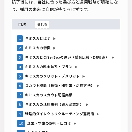
読了後には、自社に合った選び方と運用戦略が明確にな
り、採用の未来に自信が持てるはずです。
目次
1
キミスカとは？
▶
2
キミスカの特徴
▶
3
キミスカとOfferBoxの違い（競合比較 × DR視点）
▶
4
キミスカの料金体系・プラン
▶
5
キミスカのメリット・デメリット
▶
6
スカウト機能（種類・開封率・活用方法）
▶
7
キミスカのスカウト配信実績
8
キミスカの活用事例（導入企業別）
▶
9
戦略的ダイレクトリクルーティング運用術
▶
10
企業・学生の評判・口コミ
▶