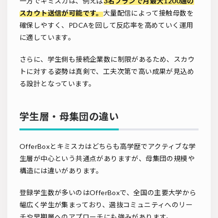
一方でキミスカは、例えば
3名プランで月最大1200通の
スカウト送信が可能です。
大量配信によって接触母数を
確保しやすく、PDCAを回して反応率を高めていく運用
に適しています。
さらに、学生側も接続企業数に制限があるため、スカウ
トに対する姿勢は真剣で、工夫次第で高い成果が見込め
る設計となっています。
学生層・母集団の違い
OfferBoxとキミスカはどちらも高学歴でアクティブな学
生層が中心という共通点がありますが、母集団の規模や
構造には違いがあります。
登録学生数が多いのはOfferBoxで、全国の主要大学から
幅広く学生が集まっており、選抜コミュニティへのリー
チや早期層へのアプローチにも強みがあります。