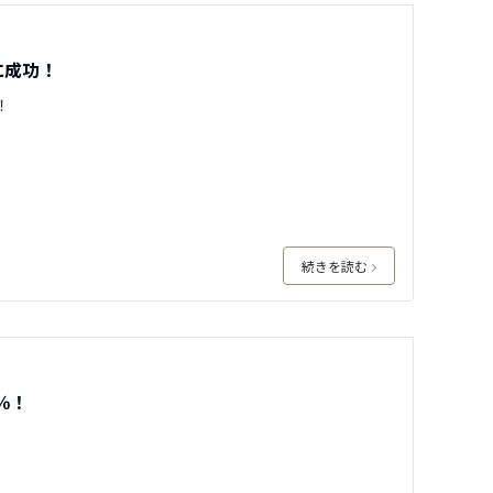
に成功！
！
続きを読む
％！