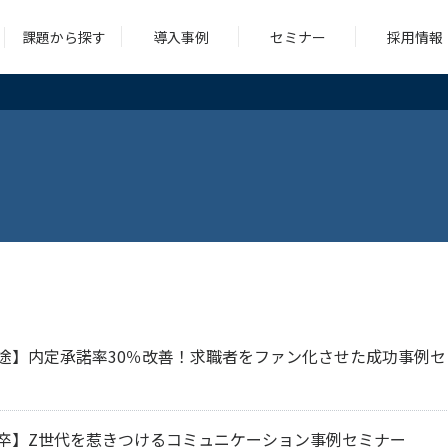
課題から探す
導入事例
セミナー
採用情報
シング
コンサルティング
求人広告
ツール
シング
コンサルティング
求人広告
ツール
途】内定承諾率30％改善！求職者をファン化させた成功事例セ
卒】Z世代を惹きつけるコミュニケーション事例セミナー