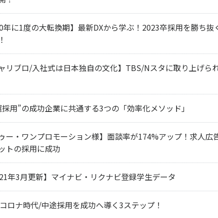
00年に1度の大転換期】最新DXから学ぶ！2023卒採用を勝ち抜
！
ャリブロ/入社式は日本独自の文化】TBS/Nスタに取り上げら
選採用”の成功企業に共通する3つの「効率化メソッド」
ゥー・ワンプロモーション様】面談率が174%アップ！求人広
ットの採用に成功
021年3月更新】マイナビ・リクナビ登録学生データ
thコロナ時代/中途採用を成功へ導く3ステップ！