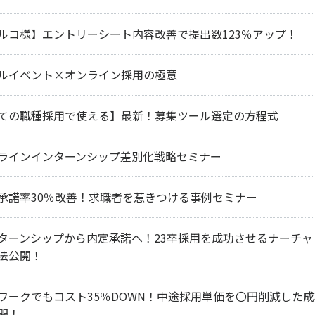
ルコ様】エントリーシート内容改善で提出数123％アップ！
ルイベント×オンライン採用の極意
ての職種採用で使える】最新！募集ツール選定の方程式
ラインインターンシップ差別化戦略セミナー
承諾率30％改善！求職者を惹きつける事例セミナー
ターンシップから内定承諾へ！23卒採用を成功させるナーチャ
法公開！
ワークでもコスト35％DOWN！中途採用単価を〇円削減した
開！